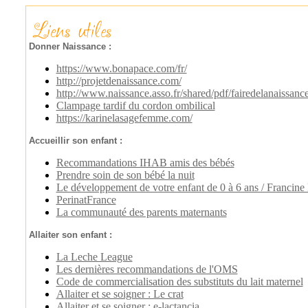
Donner Naissance :
https://www.bonapace.com/fr/
http://projetdenaissance.com/
http://www.naissance.asso.fr/shared/pdf/fairedelanaissanc
Clampage tardif du cordon ombilical
https://karinelasagefemme.com/
Accueillir son enfant :
Recommandations IHAB amis des bébés
Prendre soin de son bébé la nuit
Le développement de votre enfant de 0 à 6 ans / Franc
PerinatFrance
La communauté des parents maternants
Allaiter son enfant :
La Leche League
Les dernières recommandations de l'OMS
Code de commercialisation des substituts du lait maternel
Allaiter et se soigner : Le crat
Allaiter et se soigner : e-lactancia