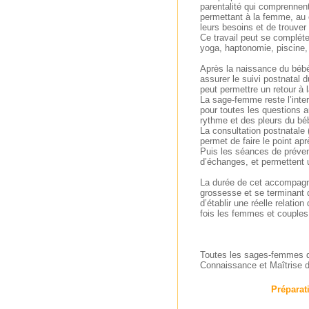
parentalité qui comprennen
permettant à la femme, au c
leurs besoins et de trouver 
Ce travail peut se complét
yoga, haptonomie, piscine, 
Après la naissance du bébé
assurer le suivi postnatal 
peut permettre un retour à 
La sage-femme reste l’inte
pour toutes les questions a
rythme et des pleurs du b
La consultation postnatal
permet de faire le point ap
Puis les séances de préven
d’échanges, et permettent u
La durée de cet accompagn
grossesse et se terminant
d’établir une réelle relation
fois les femmes et couples
Toutes les sages-femmes d
Connaissance et Maîtrise d
Préparati