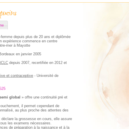
ne
-femme depuis plus de 20 ans et diplômée
son expérience commence en centre
utre-mer à Mayotte
à Bordeaux en janvier 2005
IBCLC
depuis 2007, recertifiée en 2012 et
ve et contraceptive
- Université de
2525
semi global
» offre une continuité pré et
accouchement, il permet cependant de
onnalisé, au plus proche des attentes des
déclare la grossesse en cours, elle assure
t tous les examens nécessaires.
nces de préparation à la naissance et à la