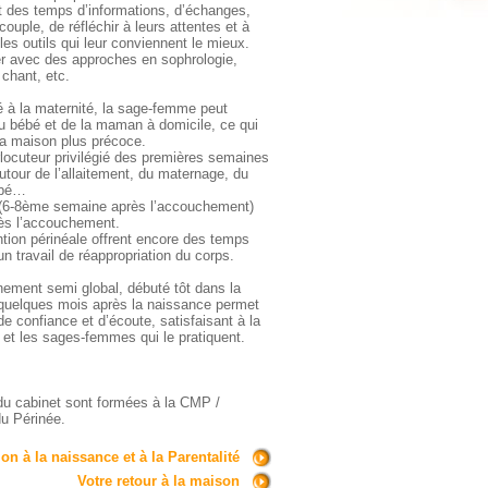
t des temps d’informations, d’échanges,
ouple, de réfléchir à leurs attentes et à
les outils qui leur conviennent le mieux.
er avec des approches en sophrologie,
chant, etc.
 à la maternité, la sage-femme peut
du bébé et de la maman à domicile, ce qui
la maison plus précoce.
rlocuteur privilégié des premières semaines
utour de l’allaitement, du maternage, du
ébé…
e (6-8ème semaine après l’accouchement)
rès l’accouchement.
tion périnéale offrent encore des temps
n travail de réappropriation du corps.
ement semi global, débuté tôt dans la
 quelques mois après la naissance permet
 de confiance et d’écoute, satisfaisant à la
 et les sages-femmes qui le pratiquent.
u cabinet sont formées à la CMP /
u Périnée.
on à la naissance et à la Parentalité
Votre retour à la maison