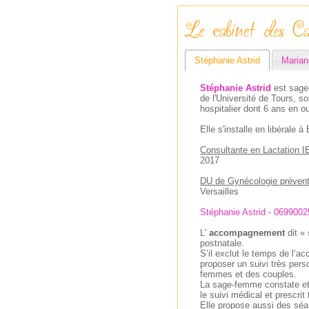
Stéphanie Astrid
Marian
Stéphanie Astrid
est sage
de l'Université de Tours, 
hospitalier dont 6 ans en o
Elle s'installe en libérale 
Consultante en Lactation 
2017
DU de Gynécologie préventi
Versailles
Stéphanie Astrid - 069900
L'
accompagnement
dit «
postnatale.
S’il exclut le temps de l’
proposer un suivi très pers
femmes et des couples.
La sage-femme constate et 
le suivi médical et prescri
Elle propose aussi des séa